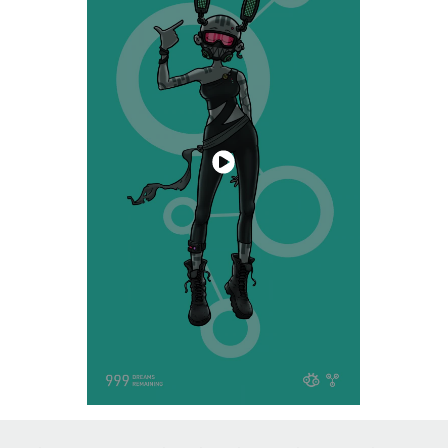
↑
Back to Top